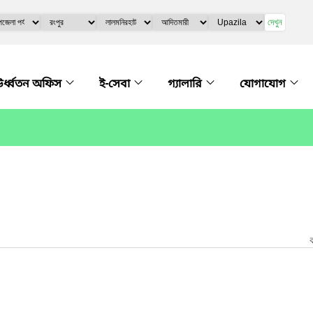
দেখুন
র্ধ্বতন অফিস
ই-সেবা
গ্যালারি
যোগাযোগ
ক