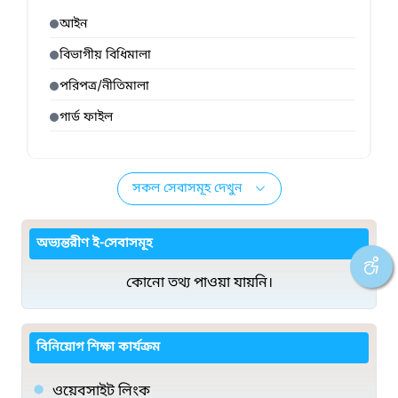
আইন
বিভাগীয় বিধিমালা
পরিপত্র/নীতিমালা
গার্ড ফাইল
সকল সেবাসমূহ দেখুন
অভ্যন্তরীণ ই-সেবাসমূহ
কোনো তথ্য পাওয়া যায়নি।
বিনিয়োগ শিক্ষা কার্যক্রম
ওয়েবসাইট লিংক