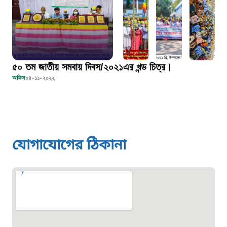
১০৬
দুদক
১০২
৫০ তম জাতীয় সমবায় দিবস/২০২১এর খন্ড চিত্র।
দুর্যোগের আগাম বার্তা
অফিস
০৪-১১-২০২২
১৬১২২
স্মার্ট ভূমি সেবা
যোগাযোগের ঠিকানা
১০৯৮
শিশু সহায়তা লাইন
১৬১০৯