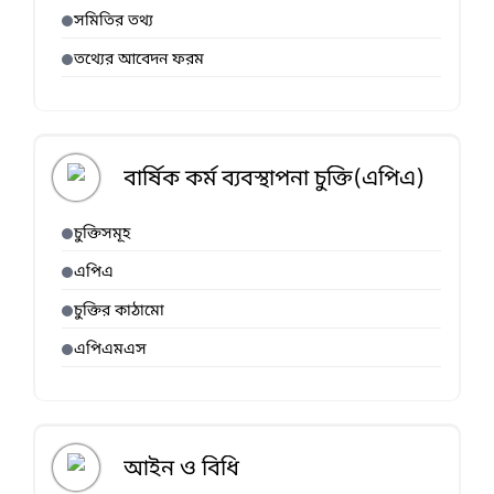
সমিতির তথ্য
তথ্যের আবেদন ফরম
বার্ষিক কর্ম ব্যবস্থাপনা চুক্তি(এপিএ)
চুক্তিসমূহ
এপিএ
চুক্তির কাঠামো
এপিএমএস
আইন ও বিধি