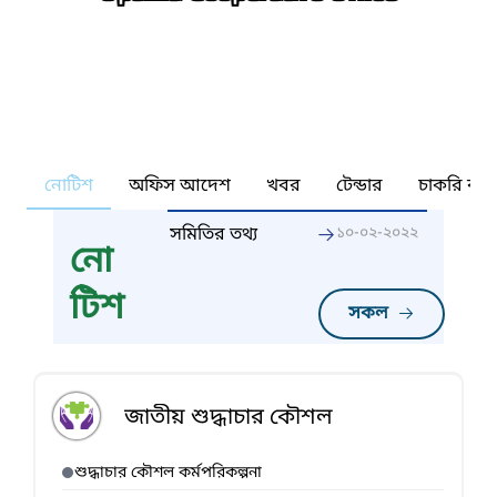
নোটিশ
অফিস আদেশ
খবর
টেন্ডার
চাকরি কর্ন
সমিতির তথ্য
১০-০২-২০২২
নো
টিশ
সকল
জাতীয় শুদ্ধাচার কৌশল
শুদ্ধাচার কৌশল কর্মপরিকল্পনা