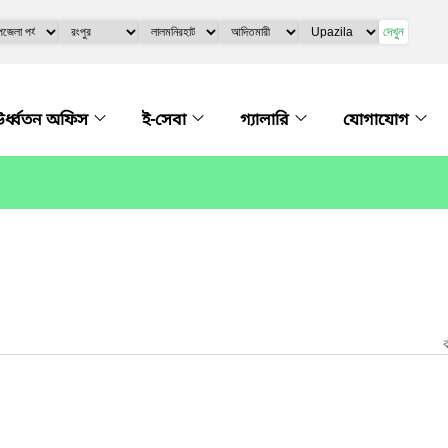
দেখুন
র্ধ্বতন অফিস
ই-সেবা
গ্যালারি
যোগাযোগ
ক