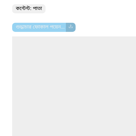
কন্টেন্ট: পাতা
শুদ্ধাচার ফোকাল পয়েন...